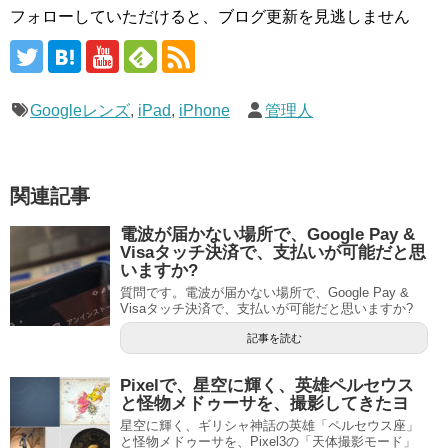
フォローしていただけると、ブログ更新を見逃しません
Googleレンズ
,
iPad
,
iPhone
管理人
関連記事
電波が届かない場所で、Google Pay &
Visaタッチ決済で、支払いが可能だと思
いますか?
質問です。電波が届かない場所で、Google Pay &
Visaタッチ決済で、支払いが可能だと思いますか?
記事を読む
Pixelで、星空に輝く、英雄ペルセウス
と怪物メドゥーサを、撮影してきたヨ
星空に輝く、ギリシャ神話の英雄「ペルセウス座」
と怪物メドゥーサを、Pixel3の「天体撮影モード」