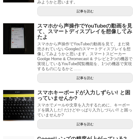
みようかと思います。
記事を読む
スマホから声操作でYouTubeの動画を見
て、スマートディスプレイを想像してみ
たよ
スマホから声操作でYouTubeの動画を見て、まだ発
売されていないGoogleのスマートディスプレイを想
像してみようかと思います。スマートスピーカー
Goolge Home & Chromecast & テレビと3つの機器で
実現しているYouTube閲覧機能を、1つの機器で実現
するものになるかと……
記事を読む
スマホキーボードが入力しずらい! と困
っていませんか?
スマホでメールや文章を入力するために、キーボー
ドを購入した! だけどやっぱり入力しづらい!! と困っ
ていませんか?
記事を読む
Googelレンズの精度が上がっている?