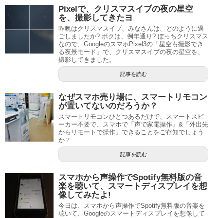
Pixelで、クリスマスイブの夜の星空
を、撮影してきたヨ
昨晩はクリスマスイブ、みなさんは、どのように過
ごしましたか? ボクは、例年通り? ぼっちクリスマス
なので、GoogleのスマホPixel3の「星空も撮影でき
る夜景モード」で、クリスマスイブの夜の星空を、
撮影してきました。
記事を読む
なぜスマホ売り場に、スマートリモコン
が置いてないのだろうか？
スマートリモコンひとつあるだけで、スマートスピ
ーカー不要で、スマホで「声で家電操作」&「外出先
からリモートで操作」できることをご存知でしょう
か？
記事を読む
スマホから声操作でSpotify無料版の音
楽を聴いて、スマートディスプレイを想
像してみたよ!
今日は、スマホから声操作でSpotify無料版の音楽を
聴いて、Googleのスマートディスプレイを想像して