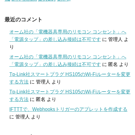
最近のコメント
オーム社の「電機器具専用のリモコン コンセント」へ
「電源タップ」の差し込み接続は不可です
に
管理人
よ
り
オーム社の「電機器具専用のリモコン コンセント」へ
「電源タップ」の差し込み接続は不可です
に
匿名
より
Tp-Link社スマートプラグ HS105のWi-Fiルーターを変更
する方法
に
管理人
より
Tp-Link社スマートプラグ HS105のWi-Fiルーターを変更
する方法
に
匿名
より
IFTTTで、Webhooksトリガーのアプレットを作成する
に
管理人
より