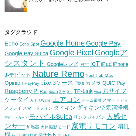
タグクラウド
Google Home
Google Pay
Echo
Echo Spot
Google Pixel
Googleア
Google Pay Suica
シスタント
IoT
iPad
Googleレンズ
iPhone
IFTTT
Nature Remo
J-デビット
Nest Hub Max
pixel3ケース
Opinion
Pixelカメラ
QUIC Pay
PayPay
おサイフ
Raspberry Pi
TP-Link
Raspbian
Siri
SIM
Visa
エアコン
ケータイ
スマートディ
オーム電機
みずほWallet
ダイキン空気清浄機
ダイキン
スプレイ
スマートフォン
人感セ
モバイルSuica
リンクジャパン
デビットカード
家電リモコン
ンサー
扇風
加湿器
天体撮影モード
機
楽天Edy
新しい生活様式
楽天Pay