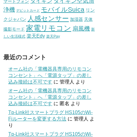
ダイキン空気清
ダイキン
マートフォン
モバイルSuica
浄機
リン
デビットカード
人感センサー
クジャパン
加湿器
天体
家電リモコン
扇風機
撮影モード
新
楽天Edy
しい生活様式
楽天Pay
最近のコメント
オーム社の「電機器具専用のリモコン
コンセント」へ「電源タップ」の差し
込み接続は不可です
に
管理人
より
オーム社の「電機器具専用のリモコン
コンセント」へ「電源タップ」の差し
込み接続は不可です
に
匿名
より
Tp-Link社スマートプラグ HS105のWi-
Fiルーターを変更する方法
に
管理人
よ
り
Tp-Link社スマートプラグ HS105のWi-