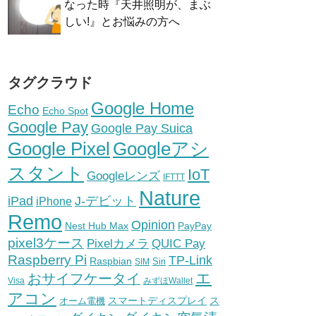
なった時『天井照明が、まぶ
しい!』とお悩みの方へ
タグクラウド
Google Home
Echo
Echo Spot
Google Pay
Google Pay Suica
Google Pixel
Googleアシ
スタント
IoT
Googleレンズ
IFTTT
Nature
iPad
J-デビット
iPhone
Remo
Opinion
Nest Hub Max
PayPay
pixel3ケース
Pixelカメラ
QUIC Pay
Raspberry Pi
TP-Link
Raspbian
Siri
SIM
エ
おサイフケータイ
Visa
みずほWallet
アコン
スマートディスプレイ
ス
オーム電機