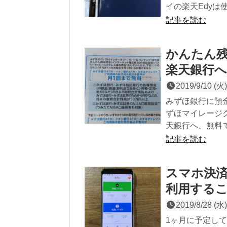
イの楽天Edyは
記事を読む
かんたん
楽天銀行へ
2019/9/10 (火)
みずほ銀行に預
ずほマイレージ
天銀行へ、無料
記事を読む
スマホ決
利用する
2019/8/28 (水)
1ヶ月に予定し