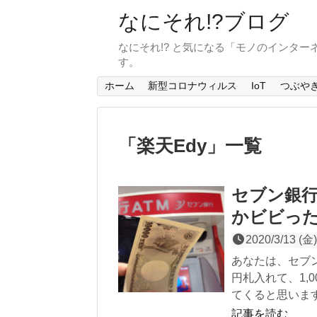
なにそれ!?ブログ
なにそれ!? と気になる「モノのインタ
す。
ホーム
新型コロナウィルス
IoT
つぶや
「
楽天Edy
」
一覧
セブン銀行
かビビっ
2020/3/13 (金)
あなたは、セブン
円札入れて、1,
てくると思いま
記事を読む