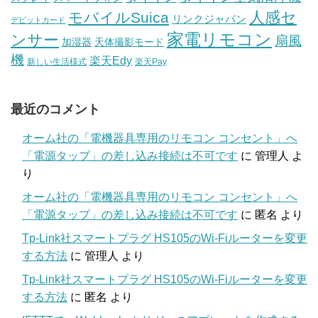
人感セ
モバイルSuica
リンクジャパン
デビットカード
家電リモコン
ンサー
扇風
加湿器
天体撮影モード
機
楽天Edy
新しい生活様式
楽天Pay
最近のコメント
オーム社の「電機器具専用のリモコン コンセント」へ
「電源タップ」の差し込み接続は不可です
に
管理人
よ
り
オーム社の「電機器具専用のリモコン コンセント」へ
「電源タップ」の差し込み接続は不可です
に
匿名
より
Tp-Link社スマートプラグ HS105のWi-Fiルーターを変更
する方法
に
管理人
より
Tp-Link社スマートプラグ HS105のWi-Fiルーターを変更
する方法
に
匿名
より