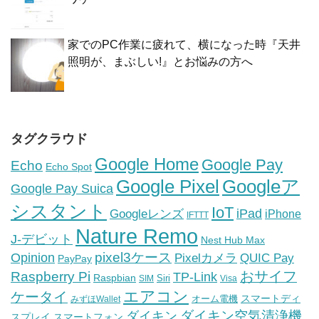
家でのPC作業に疲れて、横になった時『天井
照明が、まぶしい!』とお悩みの方へ
タグクラウド
Google Home
Google Pay
Echo
Echo Spot
Google Pixel
Googleア
Google Pay Suica
シスタント
IoT
iPad
Googleレンズ
iPhone
IFTTT
Nature Remo
J-デビット
Nest Hub Max
pixel3ケース
Opinion
Pixelカメラ
QUIC Pay
PayPay
おサイフ
Raspberry Pi
TP-Link
Raspbian
Siri
SIM
Visa
エアコン
ケータイ
スマートディ
オーム電機
みずほWallet
ダイキン空気清浄機
ダイキン
スプレイ
スマートフォン