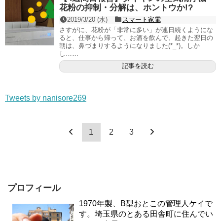
花粉の抑制・分解は、ホントウか!?
2019/3/20 (水)
スマート家電
さすがに、花粉が「非常に多い」が連日続くようにな
ると、仕事から帰って、お酒を飲んで、起きた翌日の
朝は、鼻づまりするようになりました(*_*)。しか
し……
記事を読む
Tweets by nanisore269
1
2
3
プロフィール
1970年製、B型おとこの管理人ケイで
す。埼玉県のとある田舎町に住んでい