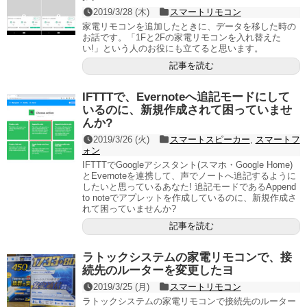
2019/3/28 (木)
スマートリモコン
家電リモコンを追加したときに、データを移した時の
お話です。「1Fと2Fの家電リモコンを入れ替えた
い!」という人のお役にも立てると思います。
記事を読む
IFTTTで、Evernoteへ追記モードにして
いるのに、新規作成されて困っていませ
んか?
2019/3/26 (火)
スマートスピーカー
,
スマートフ
ォン
IFTTTでGoogleアシスタント(スマホ・Google Home)
とEvernoteを連携して、声でノートへ追記するように
したいと思っているあなた! 追記モードであるAppend
to noteでアプレットを作成しているのに、新規作成さ
れて困っていませんか?
記事を読む
ラトックシステムの家電リモコンで、接
続先のルーターを変更したヨ
2019/3/25 (月)
スマートリモコン
ラトックシステムの家電リモコンで接続先のルーター