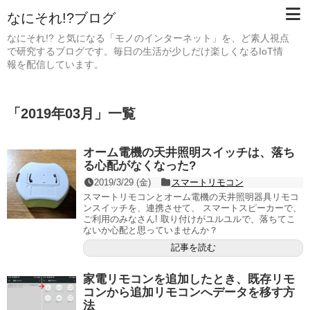
なにそれ!?ブログ
なにそれ!? と気になる「モノのインターネット」を、ど素人視点
で研究するブログです。毎日の生活が少しだけ楽しくなるIoT情
報を配信しています。
「
2019年03月
」
一覧
オーム電機の天井照明スイッチは、落ち
る心配がなくなった?
2019/3/29 (金)
スマートリモコン
スマートリモコンとオーム電機の天井照明器具リモコ
ンスイッチを、連携させて、 スマートスピーカーで、
ご利用のみなさん! 取り付けがユルユルで、落ちてこ
ないか心配と思っていませんか？
記事を読む
家電リモコンを追加したとき、既存リモ
コンから追加リモコンへデータを移す方
法