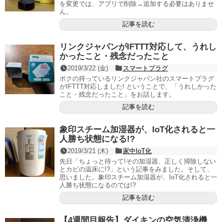
を変更では、アプリで削除→追加する必要はありませ
ん。
記事を読む
リンクジャパンがIFTTT対応して、うれし
かったこと・残念だったこと
2019/3/22 (金)
スマートプラグ
ボクの持っているリンクジャパン社のスマートプラグ
がIFTTT対応しました! ということで、「うれしかった
こと・残念だったこと」をお話します。
記事を読む
象印スチーム加湿器が、IoT化されると一
人勝ち状態になる!?
2019/3/21 (木)
家中IoT化
先日「ちょっと待って!その加湿器、正しく掃除しない
とカビの温床に!?」という記事をみました。そして、
思いました。象印スチーム加湿器が、IoT化されると一
人勝ち状態になるのでは!?
記事を読む
【4週間目報告】ダイキンの空気清浄機