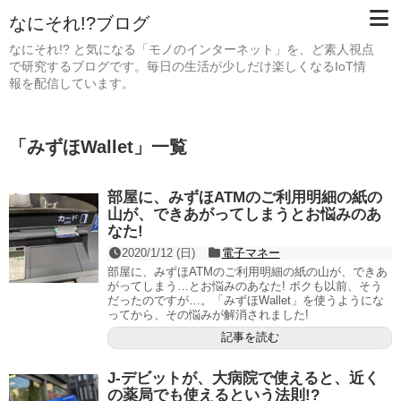
なにそれ!?ブログ
なにそれ!? と気になる「モノのインターネット」を、ど素人視点
で研究するブログです。毎日の生活が少しだけ楽しくなるIoT情
報を配信しています。
「
みずほWallet
」
一覧
部屋に、みずほATMのご利用明細の紙の
山が、できあがってしまうとお悩みのあ
なた!
2020/1/12 (日)
電子マネー
部屋に、みずほATMのご利用明細の紙の山が、できあ
がってしまう…とお悩みのあなた! ボクも以前、そう
だったのですが…。「みずほWallet」を使うようにな
ってから、その悩みが解消されました!
記事を読む
J-デビットが、大病院で使えると、近く
の薬局でも使えるという法則!?