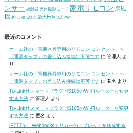
家電リモコン
ンサー
扇風
加湿器
天体撮影モード
機
楽天Edy
新しい生活様式
楽天Pay
最近のコメント
オーム社の「電機器具専用のリモコン コンセント」へ
「電源タップ」の差し込み接続は不可です
に
管理人
よ
り
オーム社の「電機器具専用のリモコン コンセント」へ
「電源タップ」の差し込み接続は不可です
に
匿名
より
Tp-Link社スマートプラグ HS105のWi-Fiルーターを変更
する方法
に
管理人
より
Tp-Link社スマートプラグ HS105のWi-Fiルーターを変更
する方法
に
匿名
より
IFTTTで、Webhooksトリガーのアプレットを作成する
に
管理人
より