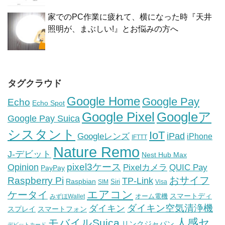
家でのPC作業に疲れて、横になった時『天井
照明が、まぶしい!』とお悩みの方へ
タグクラウド
Google Home
Google Pay
Echo
Echo Spot
Google Pixel
Googleア
Google Pay Suica
シスタント
IoT
iPad
Googleレンズ
iPhone
IFTTT
Nature Remo
J-デビット
Nest Hub Max
pixel3ケース
Opinion
Pixelカメラ
QUIC Pay
PayPay
おサイフ
Raspberry Pi
TP-Link
Raspbian
Siri
SIM
Visa
エアコン
ケータイ
スマートディ
オーム電機
みずほWallet
ダイキン空気清浄機
ダイキン
スプレイ
スマートフォン
人感セ
モバイルSuica
リンクジャパン
デビットカード