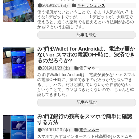
2019/12/1 (日)
キャッシュレス
使う場所がないということで、あまり人気がない? よ
うなJ-デビットですが、、、J-デビットが、大病院で
使えると、近くの薬局でも使えるという法則があるの
かも!? というお話しです。
記事を読む
みずほWallet for Androidは、電波が届か
ない or スマホの電源OFF時に、決済でき
るのだろうか?
2019/11/23 (土)
電子マネー
みずほWallet for Androidは、電波が届かない or スマホ
の電源OFF時に、決済できるのだろうか?たぶんでき
る、、、ハズ。だけど試していないから自信がない。
ということで、ウソはつきたくないので、ちゃんと確
認してきました。
記事を読む
みずほ銀行の残高をスマホで簡単に確認
する方法
2019/11/13 (水)
電子マネー
スマホで[みずほインターネット残高照会]システムを