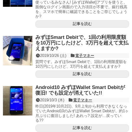
使っているみなさん! [みずほWallet]アプリを使うと、
面倒なログイン画面ので入力項目が不要で、銀行残高
を、スマホで簡単に確認できることをご存じでしょう
か?
記事を読む
みずほSmart Debitで、1回の利用限度額
を10万円にしたけど、3万円を超えて支払
えますか?
2019/10/26 (土)
電子マネー
質問です。みずほSmart Debitで、1回の利用限度額を
10万円にしたけど、3万円を超えて支払えますか?
記事を読む
Android10 みずほWallet Smart Debitが
復旧! でも設定が消えていた!!
2019/10/3 (木)
電子マネー
昨日(2019年10月2日)、9月上旬から利用できなくなっ
ていたAndroid10のみずほWallet Smart Debitが、約1ヶ
月ぶりに復旧しました! あれっ? 設定が…戻ってい
る??
記事を読む