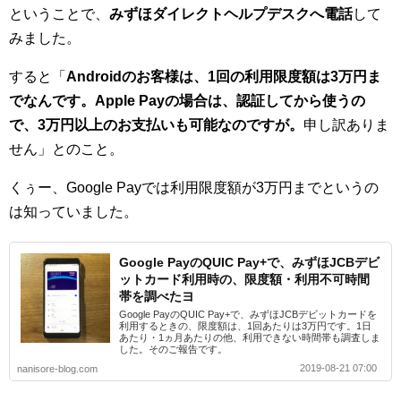
ということで、
みずほダイレクトヘルプデスクへ電話
して
みました。
すると「
Androidのお客様は、1回の利用限度額は3万円ま
でなんです。Apple Payの場合は、認証してから使うの
で、3万円以上のお支払いも可能なのですが。
申し訳ありま
せん」とのこと。
くぅー、Google Payでは利用限度額が3万円までというの
は知っていました。
Google PayのQUIC Pay+で、みずほJCBデビ
ットカード利用時の、限度額・利用不可時間
帯を調べたヨ
Google PayのQUIC Pay+で、みずほJCBデビットカードを
利用するときの、限度額は、1回あたりは3万円です。1日
あたり・1ヵ月あたりの他、利用できない時間帯も調査しま
した。そのご報告です。
2019-08-21 07:00
nanisore-blog.com