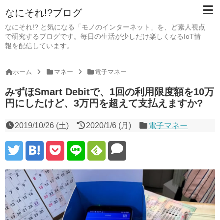
なにそれ!?ブログ
なにそれ!? と気になる「モノのインターネット」を、ど素人視点
で研究するブログです。毎日の生活が少しだけ楽しくなるIoT情
報を配信しています。
ホーム
マネー
電子マネー
みずほSmart Debitで、1回の利用限度額を10万
円にしたけど、3万円を超えて支払えますか?
2019/10/26 (土)
2020/1/6 (月)
電子マネー