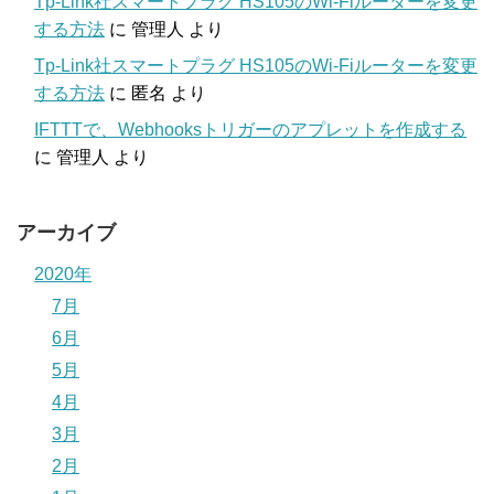
Tp-Link社スマートプラグ HS105のWi-Fiルーターを変更
する方法
に
管理人
より
Tp-Link社スマートプラグ HS105のWi-Fiルーターを変更
する方法
に
匿名
より
IFTTTで、Webhooksトリガーのアプレットを作成する
に
管理人
より
アーカイブ
2020年
7月
6月
5月
4月
3月
2月