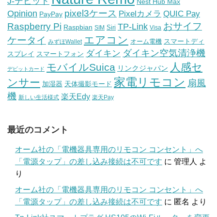
J-デビット
Nest Hub Max
pixel3ケース
Opinion
Pixelカメラ
QUIC Pay
PayPay
おサイフ
Raspberry Pi
TP-Link
Raspbian
Siri
SIM
Visa
エアコン
ケータイ
スマートディ
オーム電機
みずほWallet
ダイキン空気清浄機
ダイキン
スプレイ
スマートフォン
人感セ
モバイルSuica
リンクジャパン
デビットカード
家電リモコン
ンサー
扇風
加湿器
天体撮影モード
機
楽天Edy
新しい生活様式
楽天Pay
最近のコメント
オーム社の「電機器具専用のリモコン コンセント」へ
「電源タップ」の差し込み接続は不可です
に
管理人
よ
り
オーム社の「電機器具専用のリモコン コンセント」へ
「電源タップ」の差し込み接続は不可です
に
匿名
より