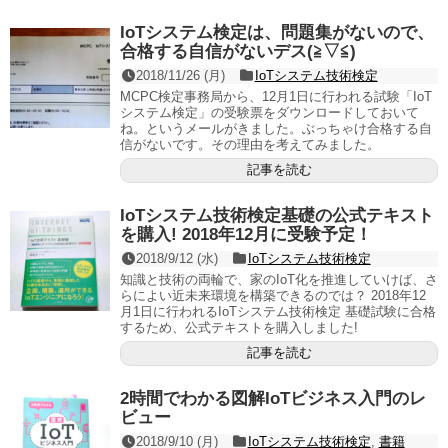
IoTシステム検定は、問題集がないので、
合格する自信がないデス(≧▽≦)
2018/11/26 (月)
IoTシステム技術検定
MCPC検定事務局から、12月1日に行われる試験「IoT
システム検定」の受験票をダウンロードしておいて
ね。というメールがきました。ぶっちゃけ合格する自
信がないです。その理由を考えてみました。
記事を読む
IoTシステム技術検定基礎の公式テキスト
を購入! 2018年12月に受験予定！
2018/9/12 (水)
IoTシステム技術検定
知識と技術の両輪で、家のIoT化を推進していけば、さ
らによい近未来環境を構築できるのでは？ 2018年12
月1日に行われるIoTシステム技術検定 基礎試験に合格
するため、公式テキストを購入しました!
記事を読む
2時間でわかる図解IoTビジネス入門のレ
ビュー
2018/9/10 (月)
IoTシステム技術検定
,
書籍