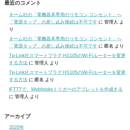
最近のコメント
オーム社の「電機器具専用のリモコン コンセント」へ
「電源タップ」の差し込み接続は不可です
に
管理人
よ
り
オーム社の「電機器具専用のリモコン コンセント」へ
「電源タップ」の差し込み接続は不可です
に
匿名
より
Tp-Link社スマートプラグ HS105のWi-Fiルーターを変更
する方法
に
管理人
より
Tp-Link社スマートプラグ HS105のWi-Fiルーターを変更
する方法
に
匿名
より
IFTTTで、Webhooksトリガーのアプレットを作成する
に
管理人
より
アーカイブ
2020年