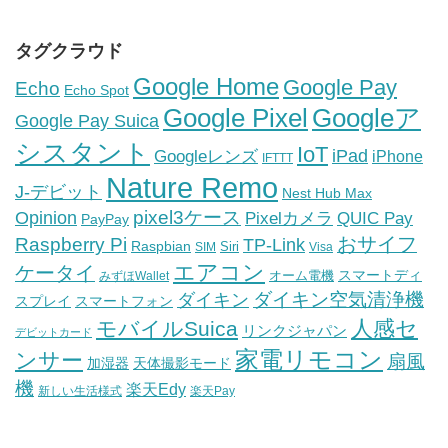
タグクラウド
Google Home
Google Pay
Echo
Echo Spot
Google Pixel
Googleア
Google Pay Suica
シスタント
IoT
iPad
Googleレンズ
iPhone
IFTTT
Nature Remo
J-デビット
Nest Hub Max
pixel3ケース
Opinion
Pixelカメラ
QUIC Pay
PayPay
おサイフ
Raspberry Pi
TP-Link
Raspbian
Siri
SIM
Visa
エアコン
ケータイ
スマートディ
オーム電機
みずほWallet
ダイキン空気清浄機
ダイキン
スプレイ
スマートフォン
人感セ
モバイルSuica
リンクジャパン
デビットカード
家電リモコン
ンサー
扇風
加湿器
天体撮影モード
機
楽天Edy
新しい生活様式
楽天Pay