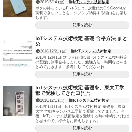
2019/6/14 (金)
IoTシステム技術検定
ボクの持っているPixel3では、次世代のOK Googleが
実装できないことを、シブシブ納得する理由をお話し
します。
記事を読む
IoTシステム技術検定 基礎 合格方法 まと
め
2018/12/21 (金)
IoTシステム技術検定
2018年12月1日に行われた第5回 IoTシステム技術検定
の基礎に無事合格しました。勉強方法・時間などをま
とめておきます。参考にしてくださいね。
記事を読む
IoTシステム技術検定 基礎を、東大工学
部で受験してきたヨ(*_*;
2018/12/1 (土)
IoTシステム技術検定
2018年12月1日、IoTシステム技術検定 基礎を、東京
大学 本郷キャンパス工学部で受験してきました。今
後、IoTシステム技術検定を受験する時の参考になれば
と思うので、様子をお伝えしますね。
記事を読む