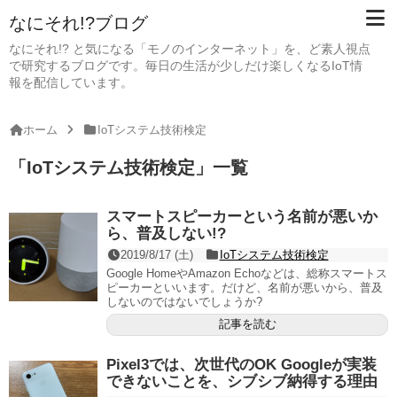
なにそれ!?ブログ
なにそれ!? と気になる「モノのインターネット」を、ど素人視点
で研究するブログです。毎日の生活が少しだけ楽しくなるIoT情
報を配信しています。
ホーム
IoTシステム技術検定
「
IoTシステム技術検定
」
一覧
スマートスピーカーという名前が悪いか
ら、普及しない!?
2019/8/17 (土)
IoTシステム技術検定
Google HomeやAmazon Echoなどは、総称スマートス
ピーカーといいます。だけど、名前が悪いから、普及
しないのではないでしょうか?
記事を読む
Pixel3では、次世代のOK Googleが実装
できないことを、シブシブ納得する理由