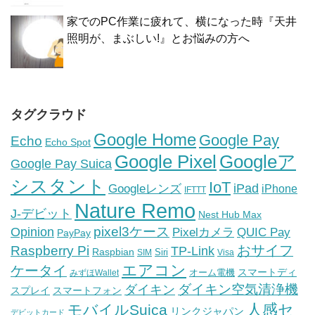
家でのPC作業に疲れて、横になった時『天井
照明が、まぶしい!』とお悩みの方へ
タグクラウド
Google Home
Google Pay
Echo
Echo Spot
Google Pixel
Googleア
Google Pay Suica
シスタント
IoT
iPad
Googleレンズ
iPhone
IFTTT
Nature Remo
J-デビット
Nest Hub Max
pixel3ケース
Opinion
Pixelカメラ
QUIC Pay
PayPay
おサイフ
Raspberry Pi
TP-Link
Raspbian
Siri
SIM
Visa
エアコン
ケータイ
スマートディ
オーム電機
みずほWallet
ダイキン空気清浄機
ダイキン
スプレイ
スマートフォン
人感セ
モバイルSuica
リンクジャパン
デビットカード