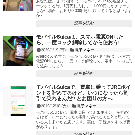
あなたは、セブン銀行で、モバイルSuicaの現金チャ
ージをする時、1万円札入れて、1,000円しかチャージ
しない場合、お釣り9,000円が、戻ってくると思います
か?
記事を読む
モバイルSuicaは、スマホ電源ONした
ら、一度ロック解除してから使おう!
2020/1/19 (日)
電子マネー
Androidスマホで、モバイルSuicaを使う時は、スマホ
電源ONしたら、一度ロック解除して、電車・バスに乗
り込みましょう!
記事を読む
モバイルSuicaで、電車に乗ってJREポイ
ントを貯めてるけど、いつになったら割
引で乗れるんだ? とお困りの方へ
2019/12/10 (火)
電子マネー
モバイルSuicaで、電車に乗ってJREポイントを貯めて
るけど、いつになったら割引で乗れるんだ? と思って
いる人も多いかと思います。実は、手続きをする必要
があります。
記事を読む