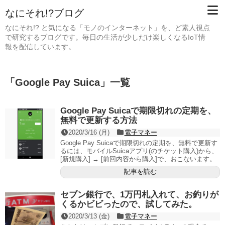
なにそれ!?ブログ
なにそれ!? と気になる「モノのインターネット」を、ど素人視点
で研究するブログです。毎日の生活が少しだけ楽しくなるIoT情
報を配信しています。
「
Google Pay Suica
」
一覧
Google Pay Suicaで期限切れの定期を、
無料で更新する方法
2020/3/16 (月)
電子マネー
Google Pay Suicaで期限切れの定期を、無料で更新す
るには、モバイルSuicaアプリ(のチケット購入)から、
[新規購入] → [前回内容から購入]で、おこないます。
記事を読む
セブン銀行で、1万円札入れて、お釣りが
くるかビビったので、試してみた。
2020/3/13 (金)
電子マネー