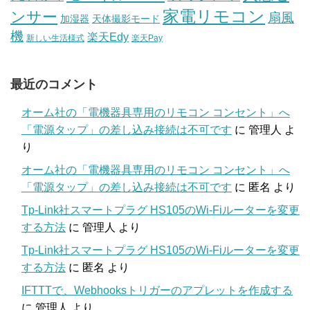
家電リモコン
ンサー
扇風
加湿器
天体撮影モード
機
楽天Edy
新しい生活様式
楽天Pay
最近のコメント
オーム社の「電機器具専用のリモコン コンセント」へ
「電源タップ」の差し込み接続は不可です
に
管理人
よ
り
オーム社の「電機器具専用のリモコン コンセント」へ
「電源タップ」の差し込み接続は不可です
に
匿名
より
Tp-Link社スマートプラグ HS105のWi-Fiルーターを変更
する方法
に
管理人
より
Tp-Link社スマートプラグ HS105のWi-Fiルーターを変更
する方法
に
匿名
より
IFTTTで、Webhooksトリガーのアプレットを作成する
に
管理人
より