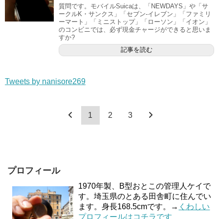
質問です。モバイルSuicaは、「NEWDAYS」や「サ
ークルK・サンクス」「セブン-イレブン」「ファミリ
ーマート」「ミニストップ」「ローソン」「イオン」
のコンビニでは、必ず現金チャージができると思いま
すか?
記事を読む
Tweets by nanisore269
1
2
3
プロフィール
1970年製、B型おとこの管理人ケイで
す。埼玉県のとある田舎町に住んでい
ます。身長168.5cmです。→
くわしい
プロフィールはコチラです