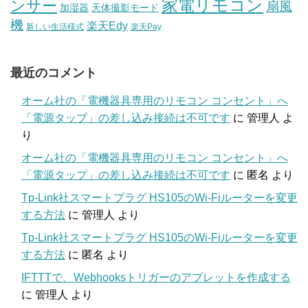
家電リモコン
ンサー
扇風
加湿器
天体撮影モード
機
楽天Edy
新しい生活様式
楽天Pay
最近のコメント
オーム社の「電機器具専用のリモコン コンセント」へ
「電源タップ」の差し込み接続は不可です
に
管理人
よ
り
オーム社の「電機器具専用のリモコン コンセント」へ
「電源タップ」の差し込み接続は不可です
に
匿名
より
Tp-Link社スマートプラグ HS105のWi-Fiルーターを変更
する方法
に
管理人
より
Tp-Link社スマートプラグ HS105のWi-Fiルーターを変更
する方法
に
匿名
より
IFTTTで、Webhooksトリガーのアプレットを作成する
に
管理人
より