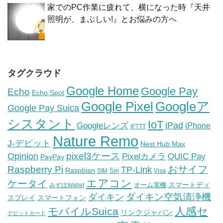
家でのPC作業に疲れて、横になった時『天井
照明が、まぶしい!』とお悩みの方へ
タグクラウド
Google Home
Google Pay
Echo
Echo Spot
Google Pixel
Googleア
Google Pay Suica
シスタント
IoT
iPad
Googleレンズ
iPhone
IFTTT
Nature Remo
J-デビット
Nest Hub Max
pixel3ケース
Opinion
Pixelカメラ
QUIC Pay
PayPay
おサイフ
Raspberry Pi
TP-Link
Raspbian
Siri
SIM
Visa
エアコン
ケータイ
スマートディ
オーム電機
みずほWallet
ダイキン空気清浄機
ダイキン
スプレイ
スマートフォン
人感セ
モバイルSuica
リンクジャパン
デビットカード