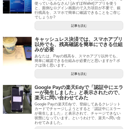
使っているみなさん! [みずほWallet]アプリを使う
と、面倒なログイン画面ので入力項目が不要で、銀
行残高を、スマホで簡単に確認できることをご存じ
でしょうか?
記事を読む
キャッシュレス決済では、スマホアプリ
以外でも、残高確認を簡単にできる仕組
みが必要
あなたは、Payの残高を、スマホアプリ以外でも、
簡単に確認できる仕組みが必要だと思いますか? ボ
クは強く思います。
記事を読む
Google Payの楽天Edyで「認証中にエラ
ーが発生しました」と表示されたので、
楽天に問い合わせてみた
Google Payの楽天Edyで、登録してあるクレジット
カードでチャージしようとすると「認証中にエラー
が発生しました」と表示されて、チャージできない
状態になっています。というわけで、楽天へ問い合
わせてみました。