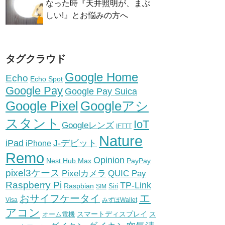
なった時『天井照明が、まぶ
しい!』とお悩みの方へ
タグクラウド
Google Home
Echo
Echo Spot
Google Pay
Google Pay Suica
Google Pixel
Googleアシ
スタント
IoT
Googleレンズ
IFTTT
Nature
iPad
J-デビット
iPhone
Remo
Opinion
Nest Hub Max
PayPay
pixel3ケース
Pixelカメラ
QUIC Pay
Raspberry Pi
TP-Link
Raspbian
Siri
SIM
エ
おサイフケータイ
Visa
みずほWallet
アコン
スマートディスプレイ
ス
オーム電機