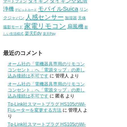
ダイキン空気清
ダイキン
マートフォン
モバイルSuica
浄機
リン
デビットカード
人感センサー
クジャパン
加湿器
天体
家電リモコン
扇風機
撮影モード
新
楽天Edy
しい生活様式
楽天Pay
最近のコメント
オーム社の「電機器具専用のリモコン
コンセント」へ「電源タップ」の差し
込み接続は不可です
に
管理人
より
オーム社の「電機器具専用のリモコン
コンセント」へ「電源タップ」の差し
込み接続は不可です
に
匿名
より
Tp-Link社スマートプラグ HS105のWi-
Fiルーターを変更する方法
に
管理人
よ
り
Tp-Link社スマートプラグ HS105のWi-