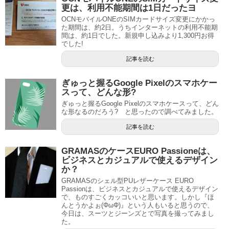
更は、利用不能期間は1日だったヨ
OCNモバイルONEのSIMカードサイズ変更にかかっ
た期間は、約2日。うちインターネットの利用不能期
間は、約1日でした。新規申し込みより1,300円お得
でした!
記事を読む
ぎゅっと握るGoogle Pixelのスマホケー
スって、どんな形?
ぎゅっと握るGoogle Pixelのスマホケースって、どん
な形なるのだろう? と思ったので調べてみました。
記事を読む
GRAMASのケースEURO Passioneは、
ビジネスとカジュアルで使えるデザイン
か？
GRAMASのシェル型PUレザーケース EURO
Passionは、ビジネスとカジュアルで使えるデザイン
で、ものすごくカッコいいと思います。しかし『ほ
んとうかよぉ(ΦωΦ)』という人もいると思うので、
今日は、スーツとジーンズとで写真を撮ってみまし
た。