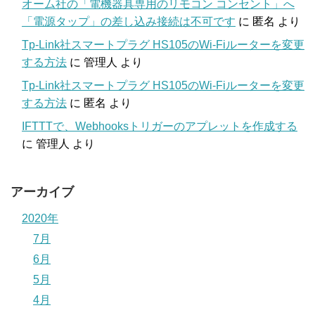
オーム社の「電機器具専用のリモコン コンセント」へ
「電源タップ」の差し込み接続は不可です
に
匿名
より
Tp-Link社スマートプラグ HS105のWi-Fiルーターを変更
する方法
に
管理人
より
Tp-Link社スマートプラグ HS105のWi-Fiルーターを変更
する方法
に
匿名
より
IFTTTで、Webhooksトリガーのアプレットを作成する
に
管理人
より
アーカイブ
2020年
7月
6月
5月
4月