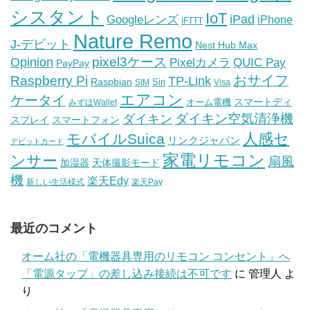
シスタント
IoT
iPad
Googleレンズ
iPhone
IFTTT
Nature Remo
J-デビット
Nest Hub Max
pixel3ケース
Opinion
Pixelカメラ
QUIC Pay
PayPay
おサイフ
Raspberry Pi
TP-Link
Raspbian
Siri
SIM
Visa
エアコン
ケータイ
スマートディ
オーム電機
みずほWallet
ダイキン空気清浄機
ダイキン
スプレイ
スマートフォン
人感セ
モバイルSuica
リンクジャパン
デビットカード
家電リモコン
ンサー
扇風
加湿器
天体撮影モード
機
楽天Edy
新しい生活様式
楽天Pay
最近のコメント
オーム社の「電機器具専用のリモコン コンセント」へ
「電源タップ」の差し込み接続は不可です
に
管理人
よ
り