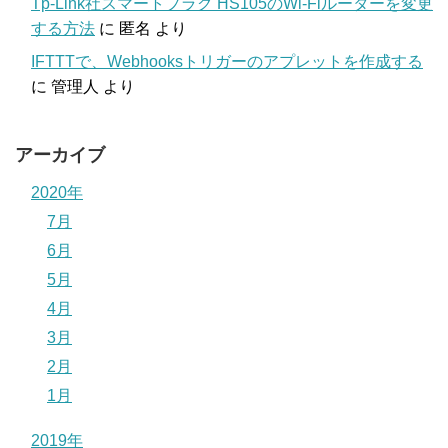
Tp-Link社スマートプラグ HS105のWi-Fiルーターを変更
する方法
に
匿名
より
IFTTTで、Webhooksトリガーのアプレットを作成する
に
管理人
より
アーカイブ
2020年
7月
6月
5月
4月
3月
2月
1月
2019年