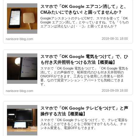
スマホで「OK Google エアコン消して」と、
CMみたいにできない! と困ってませんか？
GoogleアシスタントのテレビCMで、スマホを使って「OK
Google エアコン消して」とやっていますね。でも『うちの
エアコンは消えないよ(・・;)』と困ってませんか？
2018-08-31 18:00
nanisore-blog.com
スマホで「OK Google 電気をつけて」で、ひ
も付き天井照明をつける方法【概要編】
スマホで「OK Google 電気をつけて」「OK Google 電気を
消して」との声操作で、昭和世代のひも付き天井照明の
ON/OFFができます。工具などを使用した作業も一切不
要。なので賃貸マンション・アパートでも気軽にできま
す。
2018-09-09 18:00
nanisore-blog.com
スマホで「OK Google テレビをつけて」と声
操作する方法【概要編】
スマホで「OK Google テレビをつけて」で、テレビ電源を
入れることができることをご存知ですか? もちろん、チャ
ンネル変更も、電源OFFもできます。