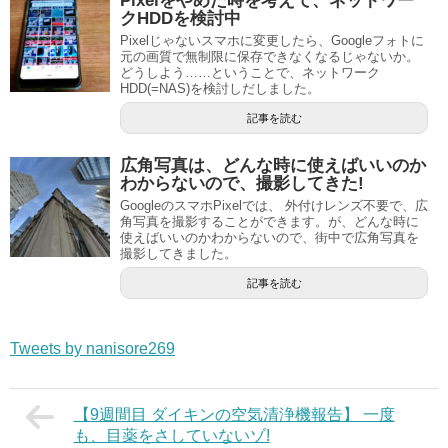
Pixelをやめた時を考えて、ネットワー
クHDDを検討中
Pixelじゃないスマホに変更したら、Googleフォトに
元の画質で無制限に保存できなくなるじゃないか。
どうしよう……ということで、ネットワーク
HDD(=NAS)を検討しだしました。
記事を読む
広角写真は、どんな時に使えばいいのか
わからないので、撮影してきた!
GoogleのスマホPixelでは、 外付けレンズ不要で、広
角写真を撮影することができます。が、どんな時に
使えばいいのかわからないので、街中で広角写真を
撮影してきました。
記事を読む
Tweets by nanisore269
【9週間目 ダイキンの空気清浄機報告】 一度
も、目薬をさしていないゾ!