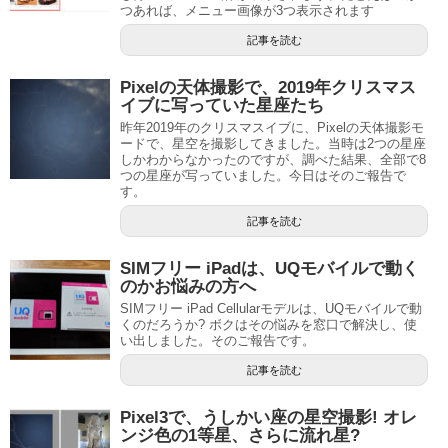
つあれば、メニュー画像が3つ表示されます
記事を読む
Pixelの天体撮影で、2019年クリスマス
イブに写っていた星座たち
昨年2019年のクリスマスイブに、Pixelの天体撮影モ
ードで、星空を撮影してきました。当時は2つの星座
しかわからなかったのですが、調べた結果、全部で8
つの星座が写っていました。今日はそのご報告で
す。
記事を読む
SIMフリー iPadは、UQモバイルで動く
のかお悩みの方へ
SIMフリー iPad Cellularモデルは、UQモバイルで動
くのだろうか? ボクはその悩みを窓口で解決し、使
い出しました。そのご報告です。
記事を読む
Pixel3で、うしかい座の星空撮影! オレ
ンジ色の1等星、さらに流れ星?