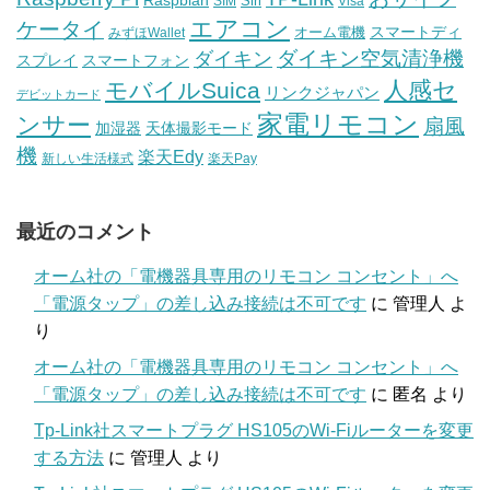
Raspbian
Siri
SIM
Visa
エアコン
ケータイ
スマートディ
オーム電機
みずほWallet
ダイキン空気清浄機
ダイキン
スプレイ
スマートフォン
人感セ
モバイルSuica
リンクジャパン
デビットカード
家電リモコン
ンサー
扇風
加湿器
天体撮影モード
機
楽天Edy
新しい生活様式
楽天Pay
最近のコメント
オーム社の「電機器具専用のリモコン コンセント」へ
「電源タップ」の差し込み接続は不可です
に
管理人
よ
り
オーム社の「電機器具専用のリモコン コンセント」へ
「電源タップ」の差し込み接続は不可です
に
匿名
より
Tp-Link社スマートプラグ HS105のWi-Fiルーターを変更
する方法
に
管理人
より