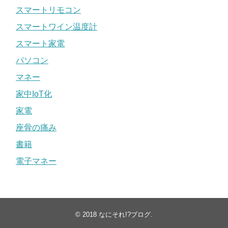
スマートリモコン
スマートワイン温度計
スマート家電
パソコン
マネー
家中IoT化
家電
座骨の痛み
書籍
電子マネー
© 2018
なにそれ!?ブログ
.