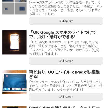
GoogleのスマホPixel3の「天体撮影モード」で、う
しかい座の星空撮影をしてきました。1等星が、オレ
ンジ色で写っていることに感激。さらに、流れ星?
も写っていました。
記事を読む
「OK Google スマホのライトつけて」
で、点灯・消灯ができる!
「OK Google スマホのライトつけて / 消して」で、
点灯・消灯ができることをご存じですか? 暗闇で
『スマホを、どこへ置いたのか、わからない(>_<)』
って時にも使えます。
記事を読む
噂どおり! UQモバイル x iPadが快適過
ぎる!
iPadセルラーモデルでUQモバイルのSIMを使い出し
てから、約2ヶ月経過しました。不具合等もなく、快
適に使っています。いや快適すぎます!
記事を読む