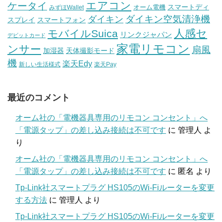
エアコン
ケータイ
スマートディ
オーム電機
みずほWallet
ダイキン空気清浄機
ダイキン
スプレイ
スマートフォン
人感セ
モバイルSuica
リンクジャパン
デビットカード
家電リモコン
ンサー
扇風
加湿器
天体撮影モード
機
楽天Edy
新しい生活様式
楽天Pay
最近のコメント
オーム社の「電機器具専用のリモコン コンセント」へ
「電源タップ」の差し込み接続は不可です
に
管理人
よ
り
オーム社の「電機器具専用のリモコン コンセント」へ
「電源タップ」の差し込み接続は不可です
に
匿名
より
Tp-Link社スマートプラグ HS105のWi-Fiルーターを変更
する方法
に
管理人
より
Tp-Link社スマートプラグ HS105のWi-Fiルーターを変更