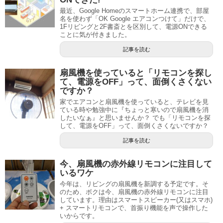
最近、Google Homeのスマートホーム連携で、部屋
名を使わず「OK Google エアコンつけて」だけで、
1Fリビングと2F書斎とを区別して、電源ONできる
ことに気が付きました。
記事を読む
扇風機を使っていると「リモコンを探し
て、電源をOFF」って、面倒くさくない
ですか？
家でエアコンと扇風機を使っていると、テレビを見
ている時や勉強中に『ちょっと寒いので扇風機を消
したいなぁ』と思いませんか？ でも「リモコンを探
して、電源をOFF」って、面倒くさくないですか？
記事を読む
今、扇風機の赤外線リモコンに注目して
いるワケ
今年は、リビングの扇風機を新調する予定です。そ
のため、ボクは今、扇風機の赤外線リモコンに注目
しています。理由はスマートスピーカー(又はスマホ)
+ スマートリモコンで、首振り機能を声で操作した
いからです。