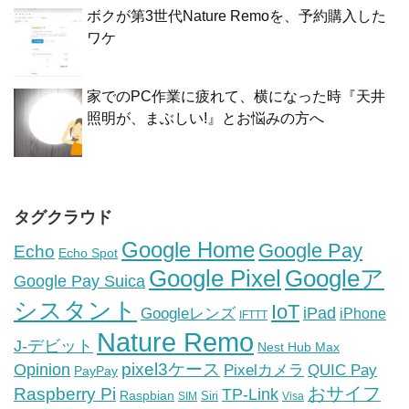
ボクが第3世代Nature Remoを、予約購入した
ワケ
家でのPC作業に疲れて、横になった時『天井
照明が、まぶしい!』とお悩みの方へ
タグクラウド
Google Home
Google Pay
Echo
Echo Spot
Google Pixel
Googleア
Google Pay Suica
シスタント
IoT
iPad
Googleレンズ
iPhone
IFTTT
Nature Remo
J-デビット
Nest Hub Max
pixel3ケース
Opinion
Pixelカメラ
QUIC Pay
PayPay
おサイフ
Raspberry Pi
TP-Link
Raspbian
Siri
SIM
Visa