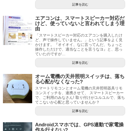
記事を読む
エアコンは、スマートスピーカー対応だ
けど、使っていないと言われてしまう理
由
「スマートスピーカー対応のエアコンを購入したけ
ど、声で操作していません。」という記事をよく見
かけます。『オイオイ、なに言ってんだ、ちょっと
操作しただけで、適当なことを言うなヨ』と、思っ
ていたのですが…
記事を読む
オーム電機の天井照明スイッチは、落ち
る心配がなくなった?
スマートリモコンとオーム電機の天井照明器具リモ
コンスイッチを、連携させて、 スマートスピーカー
で、ご利用のみなさん! 取り付けがユルユルで、落ち
てこないか心配と思っていませんか？
記事を読む
Androidスマホでは、GPS連動で家電操
作を行えない?