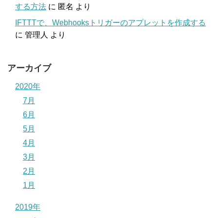
する方法
に
匿名
より
IFTTTで、Webhooksトリガーのアプレットを作成する
に
管理人
より
アーカイブ
2020年
7月
6月
5月
4月
3月
2月
1月
2019年