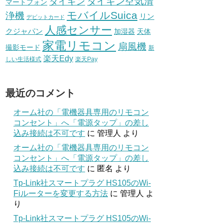
ダイキン空気清
ダイキン
マートフォン
モバイルSuica
浄機
リン
デビットカード
人感センサー
クジャパン
加湿器
天体
家電リモコン
扇風機
撮影モード
新
楽天Edy
しい生活様式
楽天Pay
最近のコメント
オーム社の「電機器具専用のリモコン
コンセント」へ「電源タップ」の差し
込み接続は不可です
に
管理人
より
オーム社の「電機器具専用のリモコン
コンセント」へ「電源タップ」の差し
込み接続は不可です
に
匿名
より
Tp-Link社スマートプラグ HS105のWi-
Fiルーターを変更する方法
に
管理人
よ
り
Tp-Link社スマートプラグ HS105のWi-