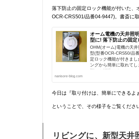
落下防止の固定ロック機能が付いた、
OCR-CRS501/品番04-9447)
オーム電機の天井照
型に! 落下防止の固定
OHM(オーム)電機の天
型(型番OCR-CRS50/品
定ロック機能が付きまし
ングから簡単に取れてし
悩みも解決です。
nanisore-blog.com
今日は『取り付けは、簡単にできるよぉ』
ということで、その様子をご覧くださ
リビングに、新型天井