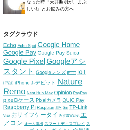
なった時『天井照明が、まぶ
しい!』とお悩みの方へ
タグクラウド
Google Home
Echo
Echo Spot
Google Pay
Google Pay Suica
Google Pixel
Googleアシ
スタント
IoT
Googleレンズ
IFTTT
Nature
iPad
J-デビット
iPhone
Remo
Opinion
Nest Hub Max
PayPay
pixel3ケース
Pixelカメラ
QUIC Pay
Raspberry Pi
TP-Link
Raspbian
Siri
SIM
エ
おサイフケータイ
Visa
みずほWallet
アコン
スマートディスプレイ
ス
オーム電機