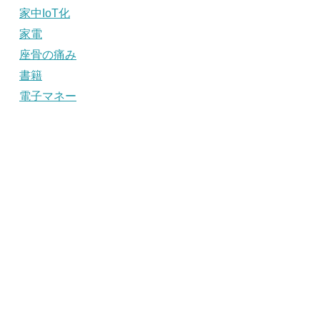
家中IoT化
家電
座骨の痛み
書籍
電子マネー