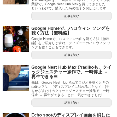
葉原で、Google Nest Hub Maxを買ってきました!!
というわけで、購入した時の様子をお伝えします
記事を読む
Google Homeで、ハロウィン ソングを
聴く方法【無料編】
Google Homeで、ハロウィンの曲を聴く方法【無料
編】をご紹介しますね。ディズニーのハロウィン ソ
ングも聴くこともできます。
記事を読む
Google Nest Hub Maxでradikoも、クイ
ックジェスチャー操作で、一時停止 ⇔
再生できるヨ
先日、Google Nest Hub Maxでラジオを聴くときの
radikoでも、（ディスプレイに触れることなく、)手
をかざすだけのクイックジェスチャー操作で、一時
停止 ⇔ 再生ができることに、気がつきました!
記事を読む
Echo spotのディスプレイ画面を消した