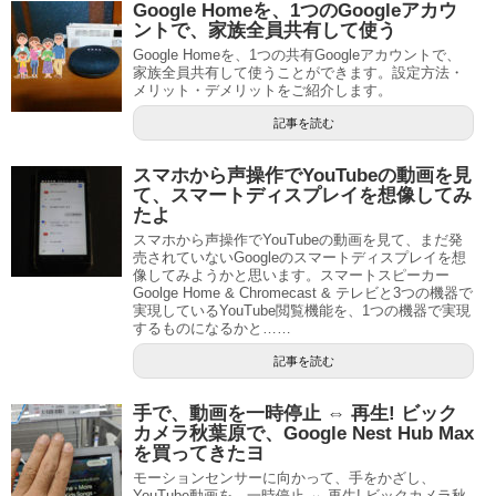
Google Homeを、1つのGoogleアカウ
ントで、家族全員共有して使う
Google Homeを、1つの共有Googleアカウントで、
家族全員共有して使うことができます。設定方法・
メリット・デメリットをご紹介します。
記事を読む
スマホから声操作でYouTubeの動画を見
て、スマートディスプレイを想像してみ
たよ
スマホから声操作でYouTubeの動画を見て、まだ発
売されていないGoogleのスマートディスプレイを想
像してみようかと思います。スマートスピーカー
Goolge Home & Chromecast & テレビと3つの機器で
実現しているYouTube閲覧機能を、1つの機器で実現
するものになるかと……
記事を読む
手で、動画を一時停止 ⇔ 再生! ビック
カメラ秋葉原で、Google Nest Hub Max
を買ってきたヨ
モーションセンサーに向かって、手をかざし、
YouTube動画を、一時停止 ⇔ 再生! ビックカメラ秋