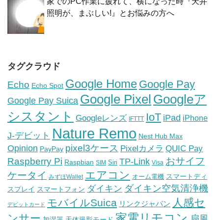
家でのPC作業に疲れて、横になった時『天井
照明が、まぶしい!』とお悩みの方へ
タグクラウド
Google Home
Google Pay
Echo
Echo Spot
Google Pixel
Googleア
Google Pay Suica
シスタント
IoT
iPad
Googleレンズ
iPhone
IFTTT
Nature Remo
J-デビット
Nest Hub Max
pixel3ケース
Opinion
Pixelカメラ
QUIC Pay
PayPay
おサイフ
Raspberry Pi
TP-Link
Raspbian
Siri
SIM
Visa
エアコン
ケータイ
スマートディ
オーム電機
みずほWallet
ダイキン空気清浄機
ダイキン
スプレイ
スマートフォン
人感セ
モバイルSuica
リンクジャパン
デビットカード
家電リモコン
ンサー
扇風
加湿器
天体撮影モード