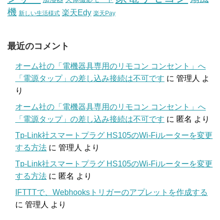
機
楽天Edy
新しい生活様式
楽天Pay
最近のコメント
オーム社の「電機器具専用のリモコン コンセント」へ
「電源タップ」の差し込み接続は不可です
に
管理人
よ
り
オーム社の「電機器具専用のリモコン コンセント」へ
「電源タップ」の差し込み接続は不可です
に
匿名
より
Tp-Link社スマートプラグ HS105のWi-Fiルーターを変更
する方法
に
管理人
より
Tp-Link社スマートプラグ HS105のWi-Fiルーターを変更
する方法
に
匿名
より
IFTTTで、Webhooksトリガーのアプレットを作成する
に
管理人
より