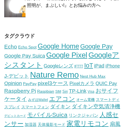
照明が、まぶしい!』とお悩みの方へ
タグクラウド
Google Home
Google Pay
Echo
Echo Spot
Google Pixel
Googleア
Google Pay Suica
シスタント
IoT
iPad
Googleレンズ
iPhone
IFTTT
Nature Remo
J-デビット
Nest Hub Max
pixel3ケース
Opinion
Pixelカメラ
QUIC Pay
PayPay
おサイフ
Raspberry Pi
TP-Link
Raspbian
Siri
SIM
Visa
エアコン
ケータイ
スマートディ
オーム電機
みずほWallet
ダイキン空気清浄機
ダイキン
スプレイ
スマートフォン
人感セ
モバイルSuica
リンクジャパン
デビットカード
家電リモコン
ンサー
扇風
加湿器
天体撮影モード