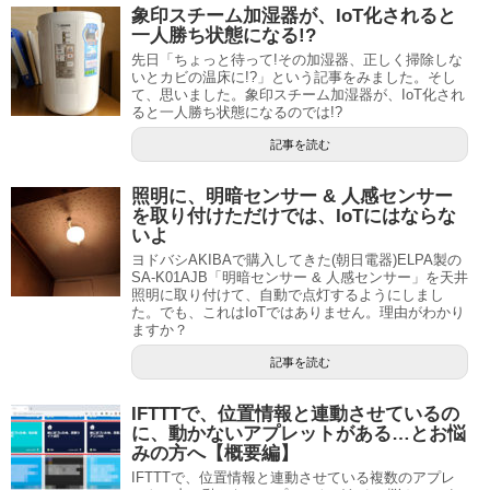
象印スチーム加湿器が、IoT化されると
一人勝ち状態になる!?
先日「ちょっと待って!その加湿器、正しく掃除しな
いとカビの温床に!?」という記事をみました。そし
て、思いました。象印スチーム加湿器が、IoT化され
ると一人勝ち状態になるのでは!?
記事を読む
照明に、明暗センサー & 人感センサー
を取り付けただけでは、IoTにはならな
いよ
ヨドバシAKIBAで購入してきた(朝日電器)ELPA製の
SA-K01AJB「明暗センサー & 人感センサー」を天井
照明に取り付けて、自動で点灯するようにしまし
た。でも、これはIoTではありません。理由がわかり
ますか？
記事を読む
IFTTTで、位置情報と連動させているの
に、動かないアプレットがある…とお悩
みの方へ【概要編】
IFTTTで、位置情報と連動させている複数のアプレ