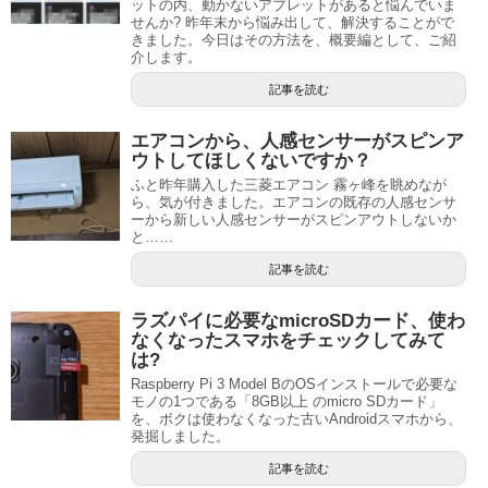
ットの内、動かないアプレットがあると悩んでいま
せんか? 昨年末から悩み出して、解決することがで
きました。今日はその方法を、概要編として、ご紹
介します。
記事を読む
エアコンから、人感センサーがスピンア
ウトしてほしくないですか？
ふと昨年購入した三菱エアコン 霧ヶ峰を眺めなが
ら、気が付きました。エアコンの既存の人感センサ
ーから新しい人感センサーがスピンアウトしないか
と……
記事を読む
ラズパイに必要なmicroSDカード、使わ
なくなったスマホをチェックしてみて
は?
Raspberry Pi 3 Model BのOSインストールで必要な
モノの1つである「8GB以上 のmicro SDカード」
を、ボクは使わなくなった古いAndroidスマホから、
発掘しました。
記事を読む