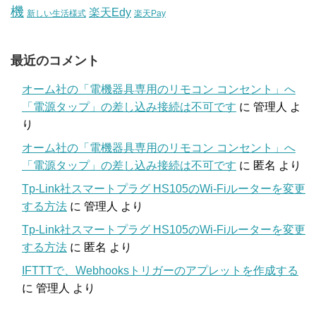
機
楽天Edy
新しい生活様式
楽天Pay
最近のコメント
オーム社の「電機器具専用のリモコン コンセント」へ
「電源タップ」の差し込み接続は不可です
に
管理人
よ
り
オーム社の「電機器具専用のリモコン コンセント」へ
「電源タップ」の差し込み接続は不可です
に
匿名
より
Tp-Link社スマートプラグ HS105のWi-Fiルーターを変更
する方法
に
管理人
より
Tp-Link社スマートプラグ HS105のWi-Fiルーターを変更
する方法
に
匿名
より
IFTTTで、Webhooksトリガーのアプレットを作成する
に
管理人
より