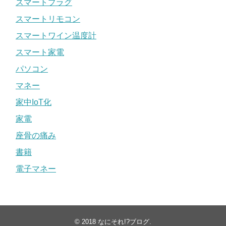
スマートプラグ
スマートリモコン
スマートワイン温度計
スマート家電
パソコン
マネー
家中IoT化
家電
座骨の痛み
書籍
電子マネー
© 2018
なにそれ!?ブログ
.