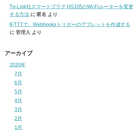
Tp-Link社スマートプラグ HS105のWi-Fiルーターを変更
する方法
に
匿名
より
IFTTTで、Webhooksトリガーのアプレットを作成する
に
管理人
より
アーカイブ
2020年
7月
6月
5月
4月
3月
2月
1月