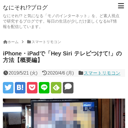
なにそれ!?ブログ
なにそれ!? と気になる「モノのインターネット」を、ど素人視点
で研究するブログです。毎日の生活が少しだけ楽しくなるIoT情
報を配信しています。
ホーム
スマートリモコン
iPhone・iPadで「Hey Siri テレビつけて!」の
方法【概要編】
2019/5/21 (火)
2020/4/6 (月)
スマートリモコン