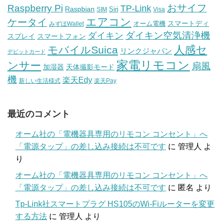
おサイフ
Raspberry Pi
TP-Link
Raspbian
Siri
SIM
Visa
エアコン
ケータイ
スマートディ
オーム電機
みずほWallet
ダイキン空気清浄機
ダイキン
スプレイ
スマートフォン
人感セ
モバイルSuica
リンクジャパン
デビットカード
家電リモコン
ンサー
扇風
加湿器
天体撮影モード
機
楽天Edy
新しい生活様式
楽天Pay
最近のコメント
オーム社の「電機器具専用のリモコン コンセント」へ
「電源タップ」の差し込み接続は不可です
に
管理人
よ
り
オーム社の「電機器具専用のリモコン コンセント」へ
「電源タップ」の差し込み接続は不可です
に
匿名
より
Tp-Link社スマートプラグ HS105のWi-Fiルーターを変更
する方法
に
管理人
より