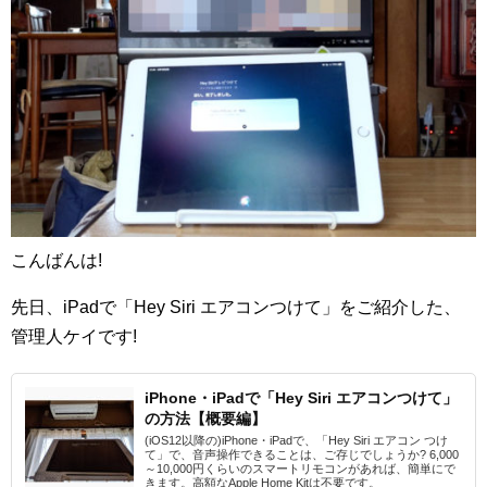
こんばんは!
先日、iPadで「Hey Siri エアコンつけて」をご紹介した、
管理人ケイです!
iPhone・iPadで「Hey Siri エアコンつけて」
の方法【概要編】
(iOS12以降の)iPhone・iPadで、「Hey Siri エアコン つけ
て」で、音声操作できることは、ご存じでしょうか? 6,000
～10,000円くらいのスマートリモコンがあれば、簡単にで
きます。高額なApple Home Kitは不要です。