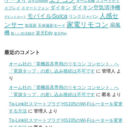
スマートディ
オーム電機
みずほWallet
ダイキン空気清浄機
ダイキン
スプレイ
スマートフォン
人感セ
モバイルSuica
リンクジャパン
デビットカード
家電リモコン
ンサー
扇風
加湿器
天体撮影モード
機
楽天Edy
新しい生活様式
楽天Pay
最近のコメント
オーム社の「電機器具専用のリモコン コンセント」へ
「電源タップ」の差し込み接続は不可です
に
管理人
よ
り
オーム社の「電機器具専用のリモコン コンセント」へ
「電源タップ」の差し込み接続は不可です
に
匿名
より
Tp-Link社スマートプラグ HS105のWi-Fiルーターを変更
する方法
に
管理人
より
Tp-Link社スマートプラグ HS105のWi-Fiルーターを変更