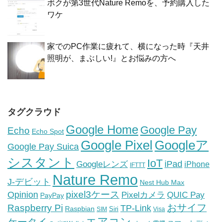
ボクが第3世代Nature Remoを、予約購入した
ワケ
家でのPC作業に疲れて、横になった時『天井
照明が、まぶしい!』とお悩みの方へ
タグクラウド
Google Home
Google Pay
Echo
Echo Spot
Google Pixel
Googleア
Google Pay Suica
シスタント
IoT
iPad
Googleレンズ
iPhone
IFTTT
Nature Remo
J-デビット
Nest Hub Max
pixel3ケース
Opinion
Pixelカメラ
QUIC Pay
PayPay
おサイフ
Raspberry Pi
TP-Link
Raspbian
Siri
SIM
Visa
エアコン
ケータイ