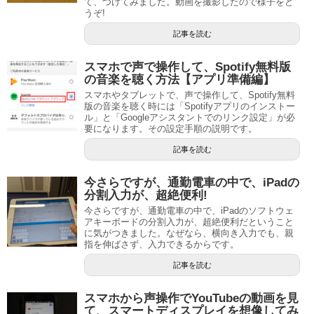
て、つけてみました。動画を撮影したので様子をど
うぞ!
記事を読む
スマホで声で操作して、Spotify無料版
の音楽を聴く方法【アプリ準備編】
スマホやタブレットで、声で操作して、Spotify無料
版の音楽を聴く時には「Spotifyアプリのインストー
ル」と「Googleアシスタントでのリンク設定」が必
要になります。その設定手順の説明です。
記事を読む
今さらですが、通勤電車の中で、iPadの
分割入力が、超絶便利!
今さらですが、通勤電車の中で、iPadのソフトウェ
アキーボードの分割入力が、超絶便利だということ
に気がつきました。なぜなら、横向き入力でも、親
指を伸ばさず、入力できるからです。
記事を読む
スマホから声操作でYouTubeの動画を見
て、スマートディスプレイを想像してみ