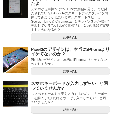
たよ
スマホから声操作でYouTubeの動画を見て、まだ発
売されていないGoogleのスマートディスプレイを想
像してみようかと思います。スマートスピーカー
Goolge Home & Chromecast & テレビと3つの機器で
実現しているYouTube閲覧機能を、1つの機器で実現
するものになるかと……
記事を読む
Pixel3のデザインは、本当にiPhoneより
イケてないのか？
Pixel3のデザインは、本当にiPhoneよりイケてない
のでしょうか？
記事を読む
スマホキーボードが入力しずらい! と困
っていませんか?
スマホでメールや文章を入力するために、キーボー
ドを購入した! だけどやっぱり入力しづらい!! と困っ
ていませんか?
記事を読む