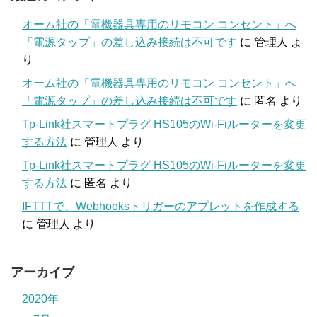
オーム社の「電機器具専用のリモコン コンセント」へ
「電源タップ」の差し込み接続は不可です
に
管理人
よ
り
オーム社の「電機器具専用のリモコン コンセント」へ
「電源タップ」の差し込み接続は不可です
に
匿名
より
Tp-Link社スマートプラグ HS105のWi-Fiルーターを変更
する方法
に
管理人
より
Tp-Link社スマートプラグ HS105のWi-Fiルーターを変更
する方法
に
匿名
より
IFTTTで、Webhooksトリガーのアプレットを作成する
に
管理人
より
アーカイブ
2020年