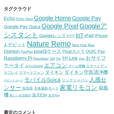
タグクラウド
Google Home
Google Pay
Echo
Echo Spot
Google Pixel
Googleア
Google Pay Suica
シスタント
IoT
iPad
Googleレンズ
iPhone
IFTTT
Nature Remo
J-デビット
Nest Hub Max
pixel3ケース
Opinion
Pixelカメラ
QUIC Pay
PayPay
おサイフ
Raspberry Pi
TP-Link
Raspbian
Siri
SIM
Visa
エアコン
ケータイ
スマートディ
オーム電機
みずほWallet
ダイキン空気清浄機
ダイキン
スプレイ
スマートフォン
人感セ
モバイルSuica
リンクジャパン
デビットカード
家電リモコン
ンサー
扇風
加湿器
天体撮影モード
機
楽天Edy
新しい生活様式
楽天Pay
最近のコメント