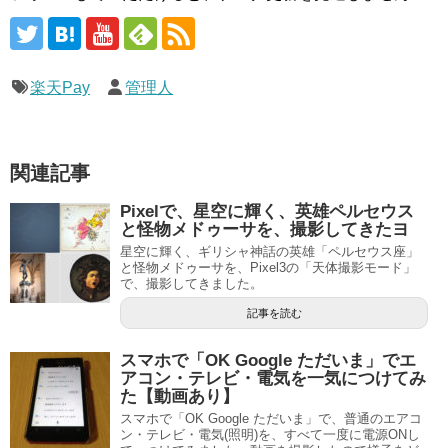
楽天Pay
管理人
関連記事
Pixelで、星空に輝く、英雄ペルセウス
と怪物メドゥーサを、撮影してきたヨ
星空に輝く、ギリシャ神話の英雄「ペルセウス座」
と怪物メドゥーサを、Pixel3の「天体撮影モード」
で、撮影してきました。
記事を読む
スマホで「OK Google ただいま」でエ
アコン・テレビ・電気を一気につけてみ
た【動画あり】
スマホで「OK Google ただいま」で、普通のエアコ
ン・テレビ・電気(照明)を、すべて一度に電源ONし