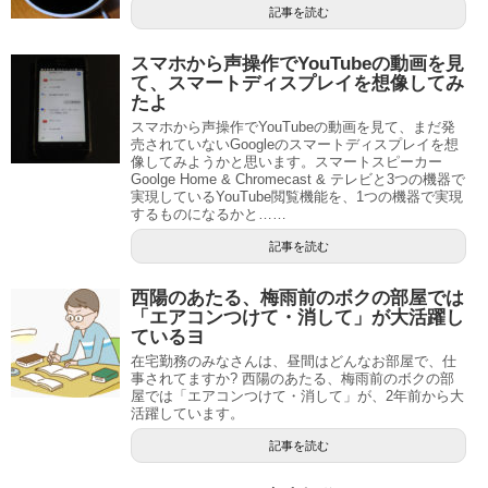
記事を読む
スマホから声操作でYouTubeの動画を見
て、スマートディスプレイを想像してみ
たよ
スマホから声操作でYouTubeの動画を見て、まだ発
売されていないGoogleのスマートディスプレイを想
像してみようかと思います。スマートスピーカー
Goolge Home & Chromecast & テレビと3つの機器で
実現しているYouTube閲覧機能を、1つの機器で実現
するものになるかと……
記事を読む
西陽のあたる、梅雨前のボクの部屋では
「エアコンつけて・消して」が大活躍し
ているヨ
在宅勤務のみなさんは、昼間はどんなお部屋で、仕
事されてますか? 西陽のあたる、梅雨前のボクの部
屋では「エアコンつけて・消して」が、2年前から大
活躍しています。
記事を読む