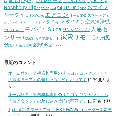
pixel3ケース
Opinion
Pixelカメラ
QUIC Pay
PayPay
おサイフ
Raspberry Pi
TP-Link
Raspbian
Siri
SIM
Visa
エアコン
ケータイ
スマートディ
オーム電機
みずほWallet
ダイキン空気清浄機
ダイキン
スプレイ
スマートフォン
人感セ
モバイルSuica
リンクジャパン
デビットカード
家電リモコン
ンサー
扇風
加湿器
天体撮影モード
機
楽天Edy
新しい生活様式
楽天Pay
最近のコメント
オーム社の「電機器具専用のリモコン コンセント」へ
「電源タップ」の差し込み接続は不可です
に
管理人
よ
り
オーム社の「電機器具専用のリモコン コンセント」へ
「電源タップ」の差し込み接続は不可です
に
匿名
より
Tp-Link社スマートプラグ HS105のWi-Fiルーターを変更