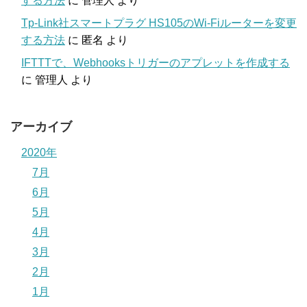
する方法
に
管理人
より
Tp-Link社スマートプラグ HS105のWi-Fiルーターを変更
する方法
に
匿名
より
IFTTTで、Webhooksトリガーのアプレットを作成する
に
管理人
より
アーカイブ
2020年
7月
6月
5月
4月
3月
2月
1月