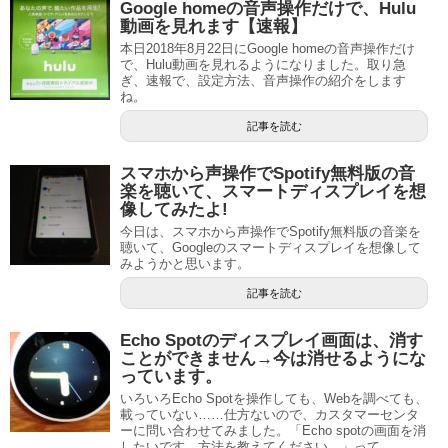
Google homeの音声操作だけで、Hulu
動画を見れます【速報】
本日2018年8月22日にGoogle homeの音声操作だけ
で、Hulu動画を見れるようになりました。取り急
ぎ、速報で、設定方法、音声操作の紹介をします
ね。
記事を読む
スマホから声操作でSpotify無料版の音
楽を聴いて、スマートディスプレイを想
像してみたよ!
今日は、スマホから声操作でSpotify無料版の音楽を
聴いて、Googleのスマートディスプレイを想像して
みようかと思います。
記事を読む
Echo Spotのディスプレイ画面は、消す
ことができません→今は消せるようにな
っています。
いろいろEcho Spotを操作しても、Webを調べても、
載っていない……仕方ないので、カスタマーセンタ
ーに問い合わせてみました。「Echo spotの画面を消
したいです。方法を教えてください。」って。