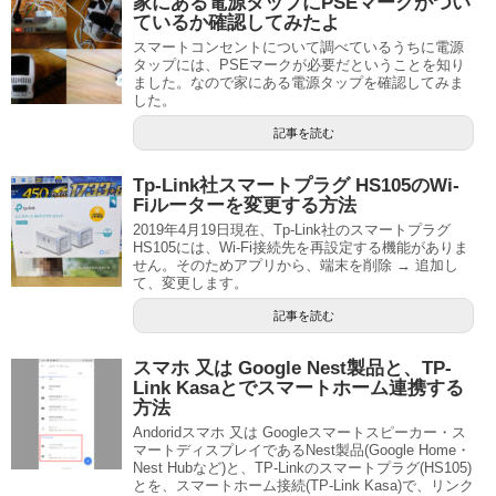
家にある電源タップにPSEマークがつい
ているか確認してみたよ
スマートコンセントについて調べているうちに電源
タップには、PSEマークが必要だということを知り
ました。なので家にある電源タップを確認してみま
した。
記事を読む
Tp-Link社スマートプラグ HS105のWi-
Fiルーターを変更する方法
2019年4月19日現在、Tp-Link社のスマートプラグ
HS105には、Wi-Fi接続先を再設定する機能がありま
せん。そのためアプリから、端末を削除 → 追加し
て、変更します。
記事を読む
スマホ 又は Google Nest製品と、TP-
Link Kasaとでスマートホーム連携する
方法
Andoridスマホ 又は Googleスマートスピーカー・ス
マートディスプレイであるNest製品(Google Home・
Nest Hubなど)と、TP-Linkのスマートプラグ(HS105)
とを、スマートホーム接続(TP-Link Kasa)で、リンク