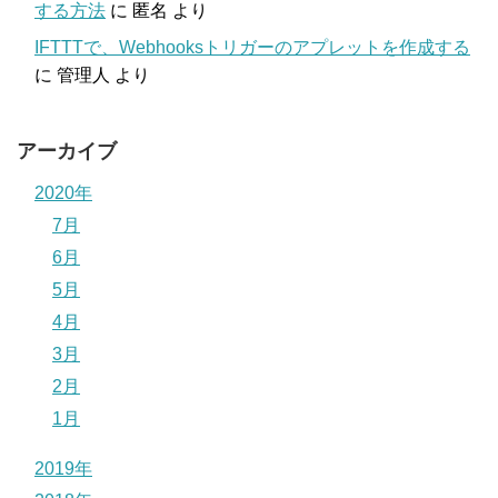
する方法
に
匿名
より
IFTTTで、Webhooksトリガーのアプレットを作成する
に
管理人
より
アーカイブ
2020年
7月
6月
5月
4月
3月
2月
1月
2019年