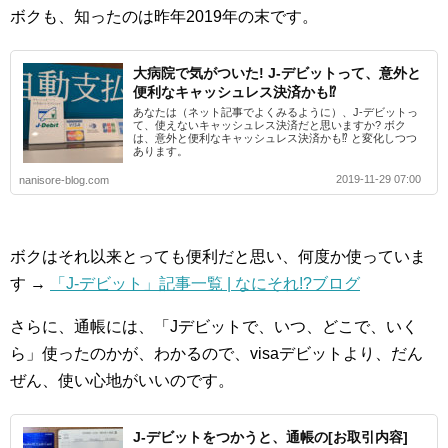
ボクも、知ったのは昨年2019年の末です。
大病院で気がついた! J-デビットって、意外と
便利なキャッシュレス決済かも⁉︎
あなたは（ネット記事でよくみるように）、J-デビットっ
て、使えないキャッシュレス決済だと思いますか? ボク
は、意外と便利なキャッシュレス決済かも⁉︎ と変化しつつ
あります。
2019-11-29 07:00
nanisore-blog.com
ボクはそれ以来とっても便利だと思い、何度か使っていま
す →
「J-デビット」記事一覧 | なにそれ!?ブログ
さらに、通帳には、「Jデビットで、いつ、どこで、いく
ら」使ったのかが、わかるので、visaデビットより、だん
ぜん、使い心地がいいのです。
J-デビットをつかうと、通帳の[お取引内容]