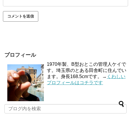
プロフィール
1970年製、B型おとこの管理人ケイで
す。埼玉県のとある田舎町に住んでい
ます。身長168.5cmです。→
くわしい
プロフィールはコチラです