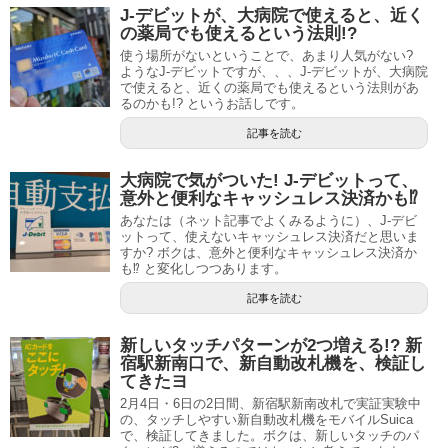
J-デビットが、大病院で使えると、近く
の薬局でも使えるという法則!?
使う場所がないということで、あまり人気がない?
ようなJ-デビットですが、、、J-デビットが、大病院
で使えると、近くの薬局でも使えるという法則があ
るのかも!? というお話しです。
記事を読む
大病院で気がついた! J-デビットって、
意外と便利なキャッシュレス決済かも⁉︎
あなたは（ネット記事でよくみるように）、J-デビ
ットって、使えないキャッシュレス決済だと思いま
すか? ボクは、意外と便利なキャッシュレス決済か
も⁉︎ と変化しつつあります。
記事を読む
新しいタッチパターンが2つ増える!? 新
宿駅新南口で、新自動改札機を、検証し
てきたヨ
2月4日・6日の2日間、新宿駅新南改札で実証実験中
の、タッチしやすい新自動改札機をモバイルSuica
で、検証してきました。ボクは、新しいタッチのパ