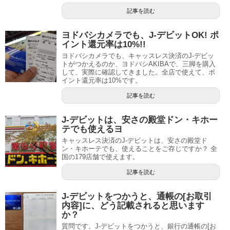
記事を読む
ヨドバシカメラでも、J-デビットOK! ポ
イント還元率は10%!!
ヨドバシカメラでも、キャッスレス決済のJ-デビッ
トがつかえるのか、ヨドバシAKIBAで、三脚を購入
して、実際に確認してきました。全店で使えて、ポ
イント還元率は10%です。
記事を読む
J-デビットは、安さの殿堂ドン・キホー
テでも使えるヨ
キャッスレス決済のJ-デビットは、安さの殿堂ド
ン・キホーテでも、使えることをご存じですか？ 全
国の179店舗で使えます。
記事を読む
J-デビットをつかうと、通帳の[お取引
内容]に、どう記載されると思います
か？
質問です。J-デビットをつかうと、銀行の通帳の[お