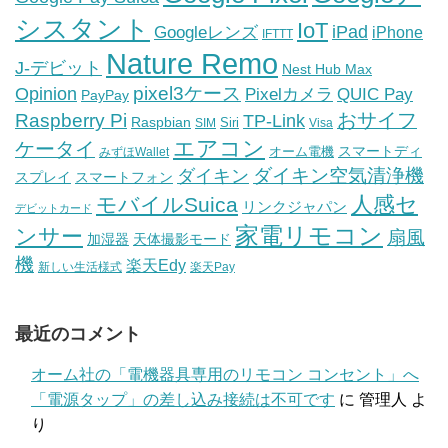
シスタント
IoT
iPad
Googleレンズ
iPhone
IFTTT
Nature Remo
J-デビット
Nest Hub Max
pixel3ケース
Opinion
Pixelカメラ
QUIC Pay
PayPay
おサイフ
Raspberry Pi
TP-Link
Raspbian
Siri
SIM
Visa
エアコン
ケータイ
スマートディ
オーム電機
みずほWallet
ダイキン空気清浄機
ダイキン
スプレイ
スマートフォン
人感セ
モバイルSuica
リンクジャパン
デビットカード
家電リモコン
ンサー
扇風
加湿器
天体撮影モード
機
楽天Edy
新しい生活様式
楽天Pay
最近のコメント
オーム社の「電機器具専用のリモコン コンセント」へ
「電源タップ」の差し込み接続は不可です
に
管理人
よ
り