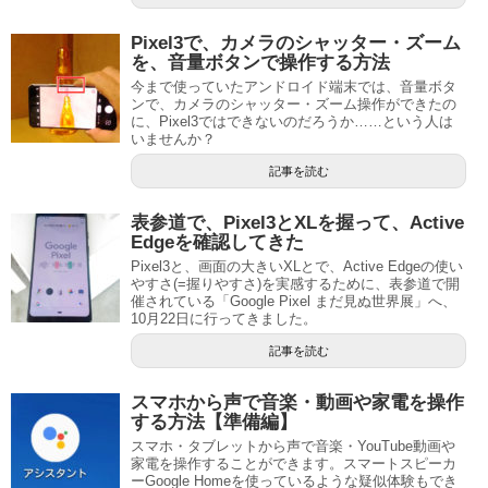
Pixel3で、カメラのシャッター・ズーム
を、音量ボタンで操作する方法
今まで使っていたアンドロイド端末では、音量ボタ
ンで、カメラのシャッター・ズーム操作ができたの
に、Pixel3ではできないのだろうか……という人は
いませんか？
記事を読む
表参道で、Pixel3とXLを握って、Active
Edgeを確認してきた
Pixel3と、画面の大きいXLとで、Active Edgeの使い
やすさ(=握りやすさ)を実感するために、表参道で開
催されている「Google Pixel まだ見ぬ世界展」へ、
10月22日に行ってきました。
記事を読む
スマホから声で音楽・動画や家電を操作
する方法【準備編】
スマホ・タブレットから声で音楽・YouTube動画や
家電を操作することができます。スマートスピーカ
ーGoogle Homeを使っているような疑似体験もでき