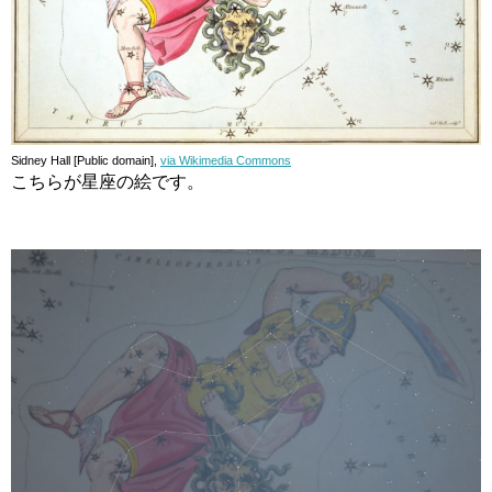
Sidney Hall [Public domain],
via Wikimedia Commons
こちらが星座の絵です。