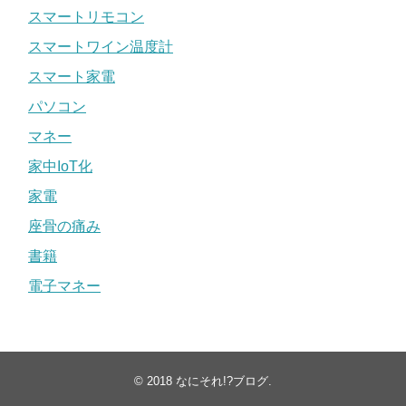
スマートリモコン
スマートワイン温度計
スマート家電
パソコン
マネー
家中IoT化
家電
座骨の痛み
書籍
電子マネー
© 2018
なにそれ!?ブログ
.