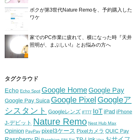
ボクが第3世代Nature Remoを、予約購入した
ワケ
家でのPC作業に疲れて、横になった時『天井
照明が、まぶしい!』とお悩みの方へ
タグクラウド
Google Home
Google Pay
Echo
Echo Spot
Google Pixel
Googleア
Google Pay Suica
シスタント
IoT
iPad
Googleレンズ
iPhone
IFTTT
Nature Remo
J-デビット
Nest Hub Max
pixel3ケース
Opinion
Pixelカメラ
QUIC Pay
PayPay
おサイフ
Raspberry Pi
TP-Link
Raspbian
Siri
SIM
Visa