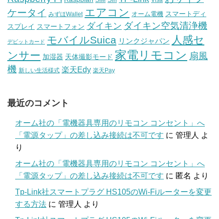
エアコン
ケータイ
スマートディ
オーム電機
みずほWallet
ダイキン空気清浄機
ダイキン
スプレイ
スマートフォン
人感セ
モバイルSuica
リンクジャパン
デビットカード
家電リモコン
ンサー
扇風
加湿器
天体撮影モード
機
楽天Edy
新しい生活様式
楽天Pay
最近のコメント
オーム社の「電機器具専用のリモコン コンセント」へ
「電源タップ」の差し込み接続は不可です
に
管理人
よ
り
オーム社の「電機器具専用のリモコン コンセント」へ
「電源タップ」の差し込み接続は不可です
に
匿名
より
Tp-Link社スマートプラグ HS105のWi-Fiルーターを変更
する方法
に
管理人
より