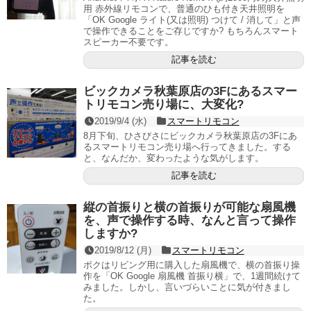
用 赤外線リモコンで、普通のひも付き天井照明を
「OK Google ライト(又は照明) つけて / 消して」と声
で操作できることをご存じですか? もちろんスマート
スピーカー不要です。
記事を読む
ビックカメラ秋葉原店の3Fにあるスマー
トリモコン売り場に、大変化?
2019/9/4 (水)
スマートリモコン
8月下旬、ひさびさにビックカメラ秋葉原店の3Fにあ
るスマートリモコン売り場へ行ってきました。する
と、なんだか、変わったような気がします。
記事を読む
縦の首振りと横の首振りが可能な扇風機
を、声で操作する時、なんと言って操作
しますか?
2019/8/12 (月)
スマートリモコン
ボクはリビング用に購入した扇風機で、横の首振り操
作を「OK Google 扇風機 首振り横」で、1週間続けて
みました。しかし、言いづらいことに気が付きまし
た。