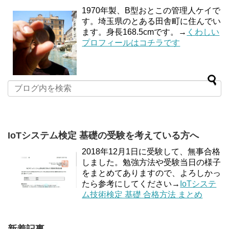
1970年製、B型おとこの管理人ケイで
す。埼玉県のとある田舎町に住んでい
ます。身長168.5cmです。→
くわしい
プロフィールはコチラです
IoTシステム検定 基礎の受験を考えている方へ
2018年12月1日に受験して、無事合格
しました。勉強方法や受験当日の様子
をまとめてありますので、よろしかっ
たら参考にしてください→
IoTシステ
ム技術検定 基礎 合格方法 まとめ
新着記事