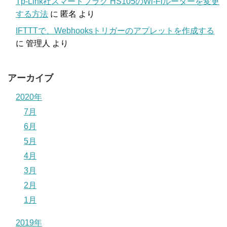
Tp-Link社スマートプラグ HS105のWi-Fiルーターを変更
する方法
に
匿名
より
IFTTTで、Webhooksトリガーのアプレットを作成する
に
管理人
より
アーカイブ
2020年
7月
6月
5月
4月
3月
2月
1月
2019年