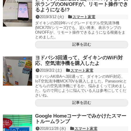
示ランプのON/OFFが、リモート操作でき
るようになる!?
2019/3/12 (火)
スマート家電
ダイキンの2019年ハイグレードモデル空気清浄機
(MCK70Vシリーズ)でも、近い将来、表示ランプの
ON/OFFが、リモート操作できるようになる根拠をま
とめました。
記事を読む
ヨドバシ3回通って、ダイキンのWiFi対
応、空気清浄機を購入したよ
2019/2/2 (土)
スマート家電
ヨドバシAKIBAへ3回通って、ダイキンのWiFi対応、
IoT空気清浄機MCK70Vを購入しました。Panasonicと
どちらの空気清浄機にするか、悩みまくって決めまし
た。なので同じように悩んでいる人は参考にしてくだ
さいね。
記事を読む
Google Homeコーナーでみかけたスマー
トルームランプ
2018/11/28 (水)
スマート家電