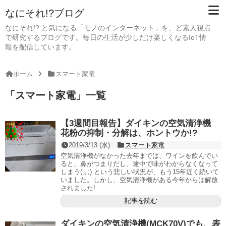
なにそれ!?ブログ
なにそれ!? と気になる「モノのインターネット」を、ど素人視点
で研究するブログです。毎日の生活が少しだけ楽しくなるIoT情
報を配信しています。
ホーム
スマート家電
「
スマート家電
」
一覧
【3週間目報告】ダイキンの空気清浄機
花粉の抑制・分解は、ホントウか!?
2019/3/13 (水)
スマート家電
空気清浄機がなかった去年までは、ワインを飲んでい
ると、鼻がつまりだし、途中で味がわからなくなって
しまう(;｡;) という悲しい状況が、もう15年近く続いて
いました。しかし、空気清浄機がある今年からは解放
されました!
記事を読む
ダイキンの空気清浄機(MCK70V)でも、表