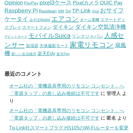
pixel3ケース
Opinion
Pixelカメラ
QUIC Pay
PayPay
おサイフ
Raspberry Pi
TP-Link
Raspbian
Siri
SIM
Visa
エアコン
ケータイ
スマートディ
オーム電機
みずほWallet
ダイキン空気清浄機
ダイキン
スプレイ
スマートフォン
人感セ
モバイルSuica
リンクジャパン
デビットカード
家電リモコン
ンサー
扇風
加湿器
天体撮影モード
機
楽天Edy
新しい生活様式
楽天Pay
最近のコメント
オーム社の「電機器具専用のリモコン コンセント」へ
「電源タップ」の差し込み接続は不可です
に
管理人
よ
り
オーム社の「電機器具専用のリモコン コンセント」へ
「電源タップ」の差し込み接続は不可です
に
匿名
より
Tp-Link社スマートプラグ HS105のWi-Fiルーターを変更