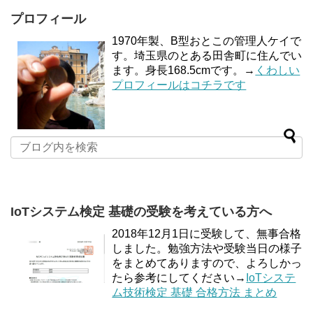
プロフィール
1970年製、B型おとこの管理人ケイで
す。埼玉県のとある田舎町に住んでい
ます。身長168.5cmです。→
くわしい
プロフィールはコチラです
IoTシステム検定 基礎の受験を考えている方へ
2018年12月1日に受験して、無事合格
しました。勉強方法や受験当日の様子
をまとめてありますので、よろしかっ
たら参考にしてください→
IoTシステ
ム技術検定 基礎 合格方法 まとめ