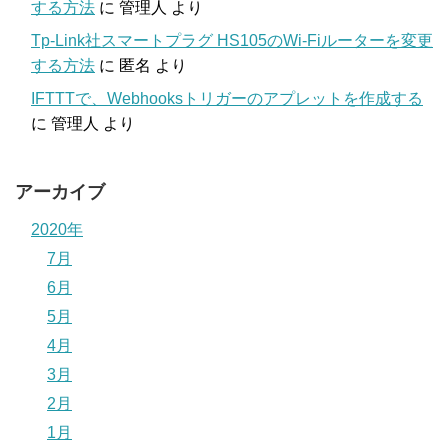
する方法
に
管理人
より
Tp-Link社スマートプラグ HS105のWi-Fiルーターを変更
する方法
に
匿名
より
IFTTTで、Webhooksトリガーのアプレットを作成する
に
管理人
より
アーカイブ
2020年
7月
6月
5月
4月
3月
2月
1月