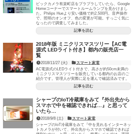
ビックカメラ有楽町店をプラプラしていたら、Google
Homeコーナーでスマートルームランプを見かけまし
た。Philips Hueより安い価格で約2,500円。音声操作
で、照明のオンオフ、色の変更が可能。すっごく気に
なったので調査してみました。
記事を読む
2018年版 ミニクリスマスツリー【AC電
源式 LEDライト付き】都内の販売店一
覧
2018/11/27 (火)
スマート家電
AC電源式のLEDライト付きで、高さが約50cm未満の
ミニクリスマスツリーを販売している都内のお店のご
紹介です。管理人が実際に足を運んで確認済みです。
記事を読む
シャープのIoT冷蔵庫をみて『外出先から
スマホで中を確認できれば…』と思って
いたら…
2018/9/8 (土)
スマート家電
シャープのIoT冷蔵庫をみて『中を見れるインターネッ
トカメラが付いて、外出先からスマホで確認できれば