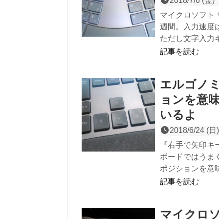
2018/7/6 (金)
マイクロソフト 
週間。入力速度
ただし文字入力キ
記事を読む
エルゴノミ
ョンを意味
いるよ
2018/6/24 (日)
『右手で矢印キー
ボードではうま
ポジションを意
記事を読む
マイクロソ