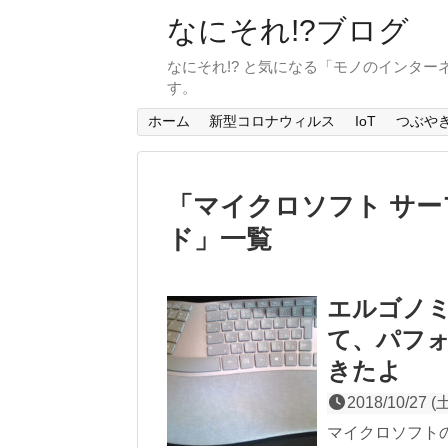
なにそれ!?ブログ
なにそれ!? と気になる「モノのインタ
す。
ホーム
新型コロナウィルス
IoT
つぶや
「
マイクロソフト サー
ド
」
一覧
エルゴノミ
て、パフ
きたよ
2018/10/27 (
マイクロソフト