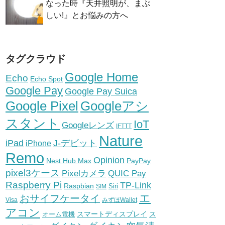
なった時『天井照明が、まぶ
しい!』とお悩みの方へ
タグクラウド
Google Home
Echo
Echo Spot
Google Pay
Google Pay Suica
Google Pixel
Googleアシ
スタント
IoT
Googleレンズ
IFTTT
Nature
iPad
J-デビット
iPhone
Remo
Opinion
Nest Hub Max
PayPay
pixel3ケース
Pixelカメラ
QUIC Pay
Raspberry Pi
TP-Link
Raspbian
Siri
SIM
エ
おサイフケータイ
Visa
みずほWallet
アコン
スマートディスプレイ
ス
オーム電機