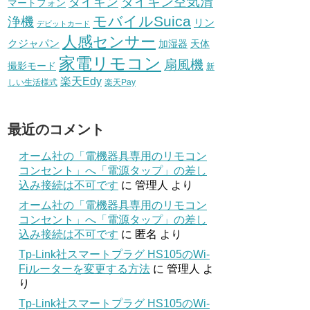
ダイキン空気清
ダイキン
マートフォン
モバイルSuica
浄機
リン
デビットカード
人感センサー
クジャパン
加湿器
天体
家電リモコン
扇風機
撮影モード
新
楽天Edy
しい生活様式
楽天Pay
最近のコメント
オーム社の「電機器具専用のリモコン
コンセント」へ「電源タップ」の差し
込み接続は不可です
に
管理人
より
オーム社の「電機器具専用のリモコン
コンセント」へ「電源タップ」の差し
込み接続は不可です
に
匿名
より
Tp-Link社スマートプラグ HS105のWi-
Fiルーターを変更する方法
に
管理人
よ
り
Tp-Link社スマートプラグ HS105のWi-