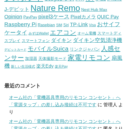
Nature Remo
J-デビット
Nest Hub Max
pixel3ケース
Opinion
Pixelカメラ
QUIC Pay
PayPay
おサイフ
Raspberry Pi
TP-Link
Raspbian
Siri
SIM
Visa
エアコン
ケータイ
スマートディ
オーム電機
みずほWallet
ダイキン空気清浄機
ダイキン
スプレイ
スマートフォン
人感セ
モバイルSuica
リンクジャパン
デビットカード
家電リモコン
ンサー
扇風
加湿器
天体撮影モード
機
楽天Edy
新しい生活様式
楽天Pay
最近のコメント
オーム社の「電機器具専用のリモコン コンセント」へ
「電源タップ」の差し込み接続は不可です
に
管理人
よ
り
オーム社の「電機器具専用のリモコン コンセント」へ
「電源タップ」の差し込み接続は不可です
に
匿名
より