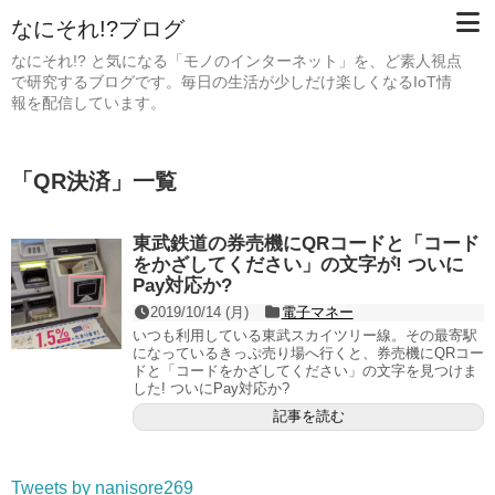
なにそれ!?ブログ
なにそれ!? と気になる「モノのインターネット」を、ど素人視点
で研究するブログです。毎日の生活が少しだけ楽しくなるIoT情
報を配信しています。
「
QR決済
」
一覧
東武鉄道の券売機にQRコードと「コード
をかざしてください」の文字が! ついに
Pay対応か?
2019/10/14 (月)
電子マネー
いつも利用している東武スカイツリー線。その最寄駅
になっているきっぷ売り場へ行くと、券売機にQRコー
ドと「コードをかざしてください」の文字を見つけま
した! ついにPay対応か?
記事を読む
Tweets by nanisore269